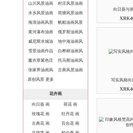
山川风景油画
村庄风景油画
向日葵与
水乡风景油画
荷塘风景油画
XRK4
海浪油画风景
帆船油画风景
黄河瀑布油画
俄罗斯油画风
威尼斯水城油
地中海油画风
雪景油画作品
白桦林油画风
薰衣草紫色庄
托马斯油画风
张家界油画风
古典风景油画
原创风景 更多
写实风格向
XRK4
花卉画
向日葵 画
荷花 画
玫瑰花 画
牡丹花 画
古典花 画
百合花 画
马蹄莲 画
郁金香 画