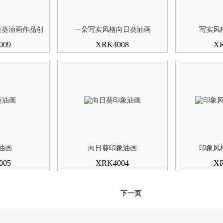
日葵油画作品创
一朵写实风格向日葵油画
写实风
009
XRK4008
X
油画
向日葵印象油画
印象风
005
XRK4004
X
下一页