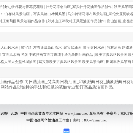
品创作_牡丹花与青花瓷花瓶
|
牡丹花原创油画_写实牡丹花油画作品创作
|
秋天风景画
午中白桦林风景油画，写实风格白桦树风景
|
马尔特诺马瀑布风景油画_哥伦比亚河峡
村庄葡萄园风景油画作品创作
|
郊外山庄深秋村庄风景油画作品创作
|
衡山油画_南岳
巨人山风水画
|
聚宝盆_左右逢源高山流水_聚宝盆油画_聚宝盆风水画
|
竹林油画 路路
图 玄关风水画 竖版 中式挂画玄关过道纯手绘九鱼图油画作品
|
欧美古典风格风景画 欧
风格人民大会堂长城油画
|
写实派欧美古典风格风景画 欧美风景油画
|
田园丰收风景画
油画作品创作 向日葵油画_梵高向日葵油画_印象派向日葵_抽象派向日
方网站作品以独特的手法和细腻的笔触专业预订高品质油画作品。
 2009 -
2026 中国油画家黄泰华艺术网站 www.jhmart.net 版权所有 备案号：京ICP备0
中国油画网华兰油画工作室 | 邮箱：
800@jhmart.net