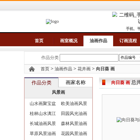
手机、
首页
画室概况
油画作品
订画流程
作品分类
>
>
>
首页
油画作品
花卉画
向日葵 画
画家名称
总
作品分类
向日葵 画
风景画
山水画聚宝盆
欧美油画风景
桂林山水漓江
田园风光油画
长城油画风景
森林风景油画
草原风景油画
花园风景油画