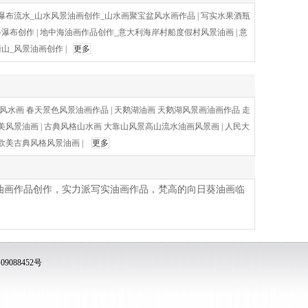
瀑布流水_山水风景油画创作_山水画聚宝盆风水画作品
|
写实水果酒瓶
谷瀑布创作
|
地中海油画作品创作_意大利海岸村船度假村风景油画
|
意
衡山_风景油画创作
|
更多
通风水画 春天景色风景油画作品
|
天鹅湖油画 天鹅湖风景画油画作品 走
美风景油画
|
古典风格山水画 大靠山风景高山流水油画风景画
|
人民大
 欧美古典风格风景油画
|
更多
葵油画作品创作，实力派写实油画作品，梵高的向日葵油画临
9088452号